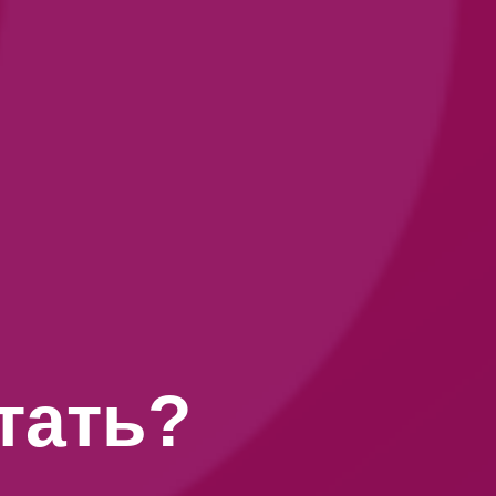
отать?