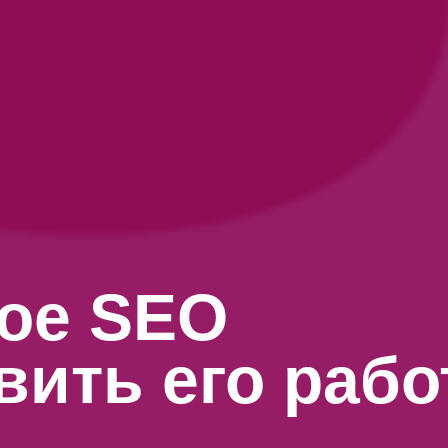
ое SEO
авить его раб