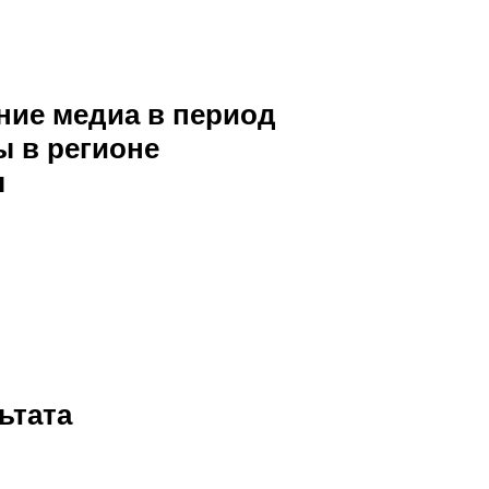
ение медиа в период
ы в регионе
ы
ьтата