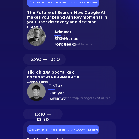
Выступление на английском языке
The Future of Search: How Google AI
makes your brand win key moments in
your user discovery and decision
making
Admixer
Media
Владислав
Гоголенко
Senior Partner Consultant
12:40 ― 13:10
TikTok для роста: как
превратить внимание в
действие
TikTok
Daniyar
Business Partnership Manager, Central Asia
Ismailov
13:10 ―
13:40
Выступление на английском языке