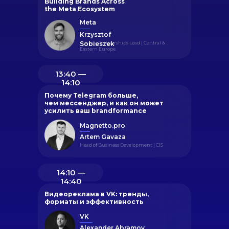
Building Brands Across
the Meta Ecosystem
Meta
Krzysztof
Agency Partnerships Lead | Central &
Sobieszek
Eastern Europe
13:40 ―
14:10
Почему Telegram больше,
чем мессенджер, и как он может
усилить ваш brandformance
Magnetto.pro
Artem Gavaza
Head of Business Development | CIS
14:10 ―
14:40
Видеореклама в VK: тренды,
форматы и эффективность
VK
Alexander Abramov