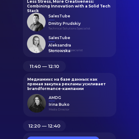
Less Stress, More Creativeness:
Combining Innovation with a Solid Tech
Stack
SalesTube
Dmitry Prudskiy
Technical Solutions Specialist
SalesTube
Aleksandra
Growth & Sales Specialist
Słonowska
11:40 ― 12:10
Медиамикс на базе данных: как
прямая закупка рекламы усиливает
brandformance-кампании
AMDG
Irina Buko
Media Director
12:20 ― 12:40