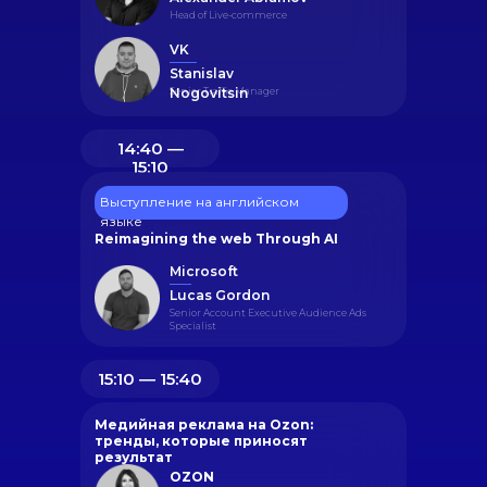
Head of Live-commerce
VK
Stanislav
Senior Traffic Manager
Nogovitsin
14:40 ―
15:10
Выступление на английском
языке
Reimagining the web Through AI
Microsoft
Lucas Gordon
Senior Account Executive Audience Ads
Specialist
15:10 ― 15:40
Медийная реклама на Ozon:
тренды, которые приносят
результат
OZON