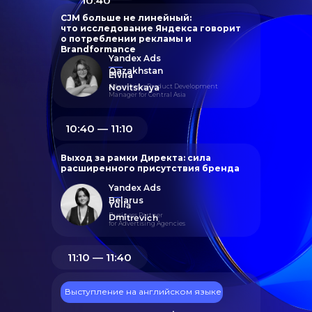
10:40
CJM больше не линейный:
что исследование Яндекса говорит
о потреблении рекламы и
Brandformance
Yandex Ads
Qazakhstan
Elvira
Advertising Product Development
Novitskaya
Manager for Central Asia
10:40 ― 11:10
Выход за рамки Директа: сила
расширенного присутствия бренда
Yandex Ads
Belarus
Yulia
Business Partner
Dmitrevich
for Advertising Agencies
11:10 ― 11:40
Выступление на английском языке