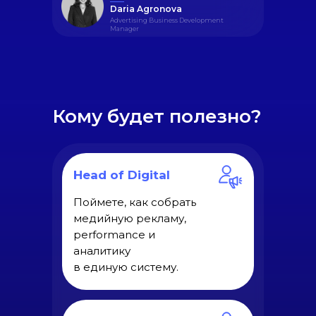
Daria Agronova
Advertising Business Development
Manager
Кому будет полезно?
Head of Digital
Поймете, как собрать
медийную рекламу,
performance и
аналитику
в единую систему.