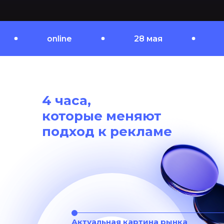
online
28 мая
online
4 часа,
которые меняют
подход к рекламе
Актуальная картина рынка