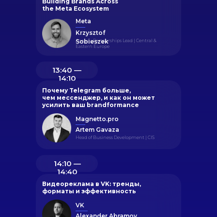
Building Brands Across
the Meta Ecosystem
Meta
Krzysztof
Agency Partnerships Lead | Central &
Sobieszek
Eastern Europe
13:40 ―
14:10
Почему Telegram больше,
чем мессенджер, и как он может
усилить ваш brandformance
Magnetto.pro
Artem Gavaza
Head of Business Development | CIS
14:10 ―
14:40
Видеореклама в VK: тренды,
форматы и эффективность
VK
Alexander Abramov