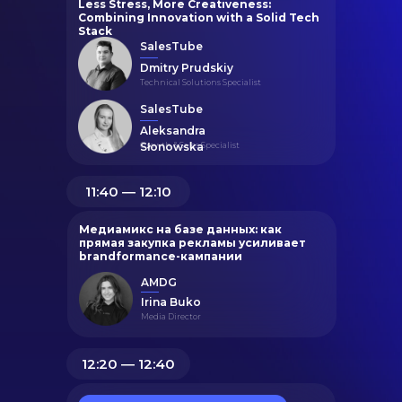
Less Stress, More Creativeness:
Combining Innovation with a Solid Tech
Stack
SalesTube
Dmitry Prudskiy
Technical Solutions Specialist
SalesTube
Aleksandra
Growth & Sales Specialist
Słonowska
11:40 ― 12:10
Медиамикс на базе данных: как
прямая закупка рекламы усиливает
brandformance-кампании
AMDG
Irina Buko
Media Director
12:20 ― 12:40