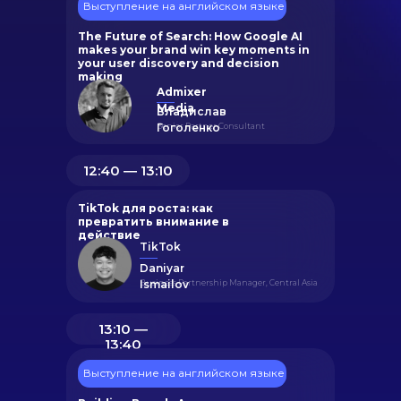
Выступление на английском языке
The Future of Search: How Google AI
makes your brand win key moments in
your user discovery and decision
making
Admixer
Media
Владислав
Гоголенко
Senior Partner Consultant
12:40 ― 13:10
TikTok для роста: как
превратить внимание в
действие
TikTok
Daniyar
Business Partnership Manager, Central Asia
Ismailov
13:10 ―
13:40
Выступление на английском языке