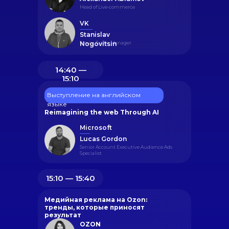
Head of Live-commerce
VK
Stanislav
Senior Traffic Manager
Nogovitsin
14:40 ―
15:10
Выступление на английском
языке
Reimagining the web Through AI
Microsoft
Lucas Gordon
Senior Account Executive Audience Ads
Specialist
15:10 ― 15:40
Медийная реклама на Ozon:
тренды, которые приносят
результат
OZON