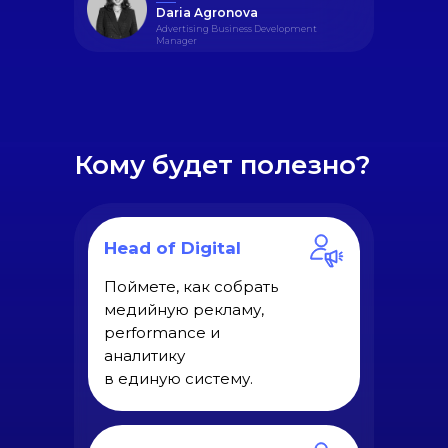
Daria Agronova
Advertising Business Development
Manager
Кому будет полезно?
Head of Digital
Поймете, как собрать
медийную рекламу,
performance и
аналитику
в единую систему.