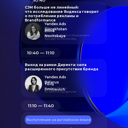
10:40
CJM больше не линейный:
что исследование Яндекса говорит
о потреблении рекламы и
Brandformance
Yandex Ads
Qazakhstan
Elvira
Advertising Product Development
Novitskaya
Manager for Central Asia
10:40 ― 11:10
Выход за рамки Директа: сила
расширенного присутствия бренда
Yandex Ads
Belarus
Yulia
Business Partner
Dmitrevich
for Advertising Agencies
11:10 ― 11:40
Выступление на английском языке