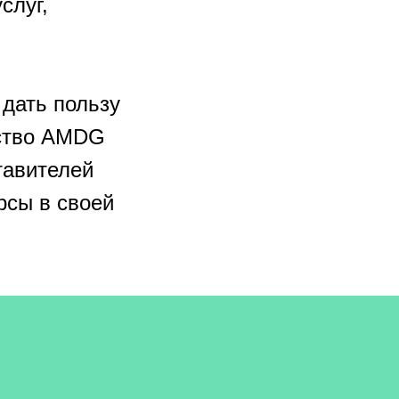
слуг,
 дать пользу
нтство AMDG
тавителей
урсы в своей