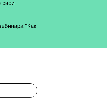
е свои
вебинара "Как