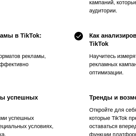
кампаний, которы
аудитории.
амы в TikTok:
Как анализиро
TikTok
орматов рекламы,
Научитесь измеря
 эффективно
рекламных кампан
оптимизации.
сы успешных
Тренды и возмо
Откройте для себ
ами успешных
которые TikTok пр
ециальных условиях,
оставаться впере
ха.
функции платфор