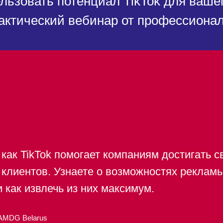
ользовать потенциал TikTok для вашег
актический вебинар от профессионал
 как TikTok помогает компаниям достигать 
 клиентов. Узнаете о возможностях реклам
 как извлечь из них максимум.
r AMDG Belarus