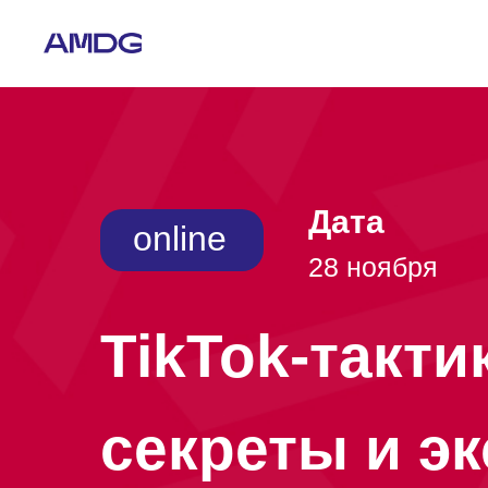
Дата
online
28 ноября
TikTok-такти
секреты и э