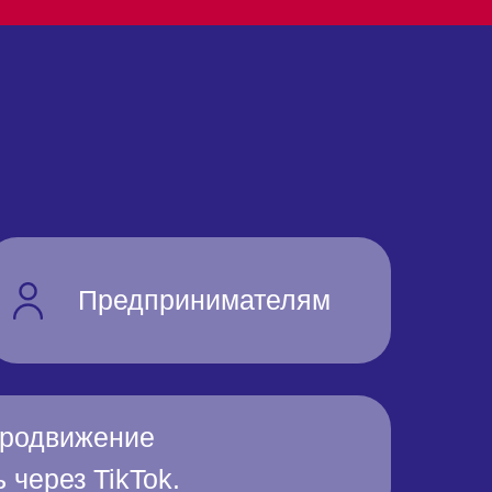
Предпринимателям
 продвижение
 через TikTok.