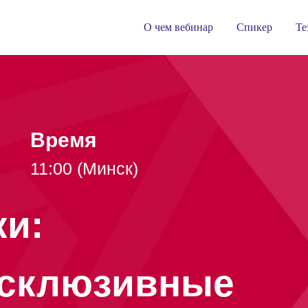
О чем вебинар
Спикер
Те
Время
11:00 (Минск)
ки:
ксклюзивные