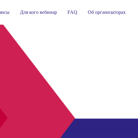
зисы
Для кого вебинар
FAQ
Об организаторах